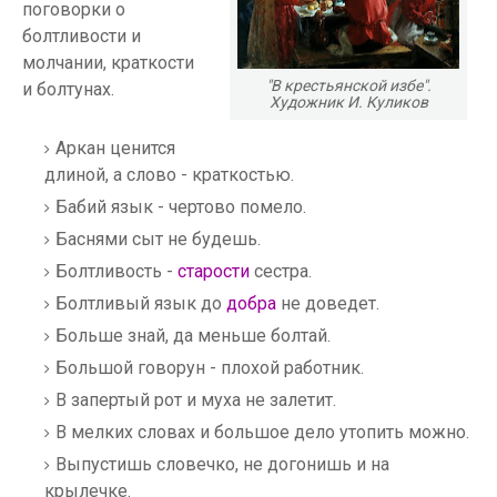
поговорки о
болтливости и
молчании, краткости
"В крестьянской избе".
и болтунах.
Художник И. Куликов
Аркан ценится
длиной, а слово - краткостью.
Бабий язык - чертово помело.
Баснями сыт не будешь.
Болтливость -
старости
сестра.
Болтливый язык до
добра
не доведет.
Больше знай, да меньше болтай.
Большой говорун - плохой работник.
В запертый рот и муха не залетит.
В мелких словах и большое дело утопить можно.
Выпустишь словечко, не догонишь и на
крылечке.